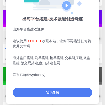
2 年前
91
2 年前
98
编译后
出海平台搭建-技术就能创造奇迹
出海平台搭建欢迎你！
建议使用
Ctrl + D
收藏本站，让你不再错过任何篇
优秀文章哟！
未分类
刷单系统
商城
「刷单任务」最新海外版任务
【跨境商城】最新多国语言刷
点赞系统/TIKTOK脸书任务平
单系统+USDT投资理财商城返
海外盘口搭建,刷单搭建,抢单搭建,交易所搭建,微盘
2 年前
195
2 年前
264
台/金币兑换系统
利派单+带五级分销
搭建,微交易搭建,盘口搭建包网
联系TG:(@wydonny)
我记住啦