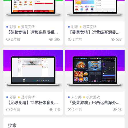
彩票
菠菜竞猜
彩票
菠菜竞猜
【菠菜竞猜】运营高品质番摊
【菠菜竞猜】运营级开源菠菜
玩法彩票+第三方接口+系统彩
竞猜游戏/番摊玩法/无授权完
2 年前
305
2 年前
583
无限加彩
整数据/带控制/机器人/预设开
奖
彩票
足球竞猜
未分类
棋牌游戏
【足球竞猜】世界杯体育竞猜
「菠菜游戏」巴西运营海外老
源码/多语言反波胆系统/红利
虎机电子游戏/pc+h5前端vue
2 年前
118
2 年前
98
宝代理
编译后
搜索