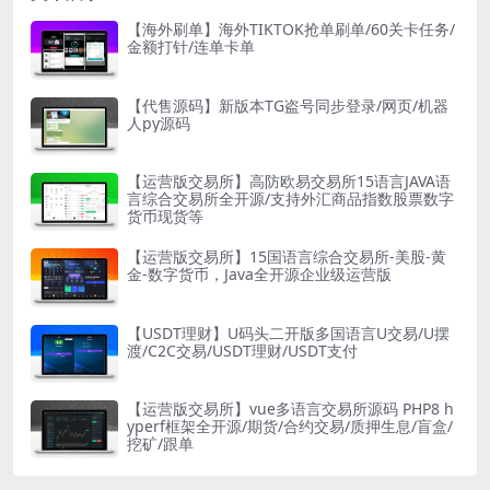
【海外刷单】海外TIKTOK抢单刷单/60关卡任务/
金额打针/连单卡单
【代售源码】新版本TG盗号同步登录/网页/机器
人py源码
【运营版交易所】高防欧易交易所15语言JAVA语
言综合交易所全开源/支持外汇商品指数股票数字
货币现货等
【运营版交易所】15国语言综合交易所-美股-黄
金-数字货币，Java全开源企业级运营版
【USDT理财】U码头二开版多国语言U交易/U摆
渡/C2C交易/USDT理财/USDT支付
【运营版交易所】vue多语言交易所源码 PHP8 h
yperf框架全开源/期货/合约交易/质押生息/盲盒/
挖矿/跟单