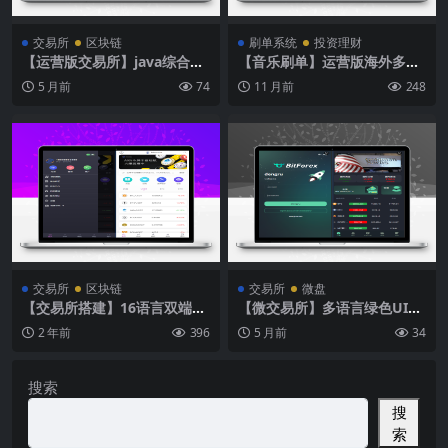
交易所
区块链
刷单系统
投资理财
【运营版交易所】java综合交
【音乐刷单】运营版海外多语
易所13国语言/全新精美UI/自
言音乐刷单抢单源码去后门版/
5 月前
74
11 月前
248
带客服系统运营级/功能齐全
连单卡单/叠加组规则/打针
交易所
区块链
交易所
微盘
【交易所搭建】16语言双端全
【微交易所】多语言绿色UI微
开源商业运营版交易所源码/永
盘源码/微交易所/秒合约时间
2 年前
396
5 月前
34
续合约/秒合约/期权交易/币币
盘
交易
搜索
搜
索