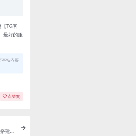
【TG客
、最好的服
布本站内容
点赞(
0
)
所搭建盗