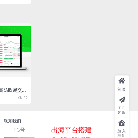
首页
高防欧易交易
语言综合交易所
32
商品指数股票
TG
客服
联系我们
出海平台搭建
TG号
加入
群组