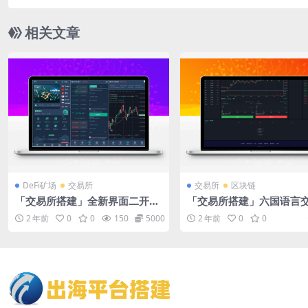
相关文章
DeFi矿场
交易所
交易所
区块链
「交易所搭建」全新界面二开多
「交易所搭建」六国语言
语言交易所系统/合约期权秒合
系统/合约期权秒合约交易
2 年前
0
0
150
5000
2 年前
0
0
约交易所/Defi借贷理财矿机新
机新币申购
币申购