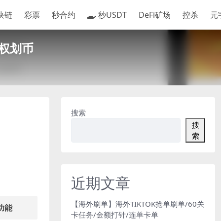
块链
彩票
秒合约
秒USDT
DeFi矿场
控杀
元
授权划币
搜索
搜
索
近期文章
【海外刷单】海外TIKTOK抢单刷单/60关
功能
卡任务/金额打针/连单卡单