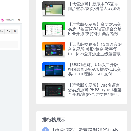
【代售源码】新版本TG盗号
同步登录/网页/机器人py源码
【运营版交易所】高防欧易交
易所15语言JAVA语言综合交易
所全开源/支持外汇商品指数
股票数字货币现货等
【运营版交易所】15国语言综
合交易所-美股-黄金-数字货
币，Java全开源企业级运营版
【USDT理财】U码头二开版
多国语言U交易/U摆渡/C2C交
易/USDT理财/USDT支付
【运营版交易所】vue多语言
交易所源码 PHP8 hyperf框架
全开源/期货/合约交易/质押生
息/盲盒/挖矿/跟单
排行榜展示
【抢单源码】运营级别2025年ebay易贝多语言抢单刷单系统/叠加组/打针/独立代理后台/订单自动匹配系统
1