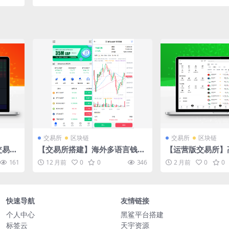
u加秒合约
交易所
区块链
交易所
区块链
交易所
【交易所搭建】海外多语言钱包
【运营版交易所】
所/矿
登入带dapp盗U交易所源码/币
所15语言JAVA
161
12 月前
0
0
346
2 月前
0
0
币交易/秒合约/脚本齐全
全开源/支持外汇
数字货币现货等
快速导航
友情链接
个人中心
黑鲨平台搭建
标签云
天宇资源