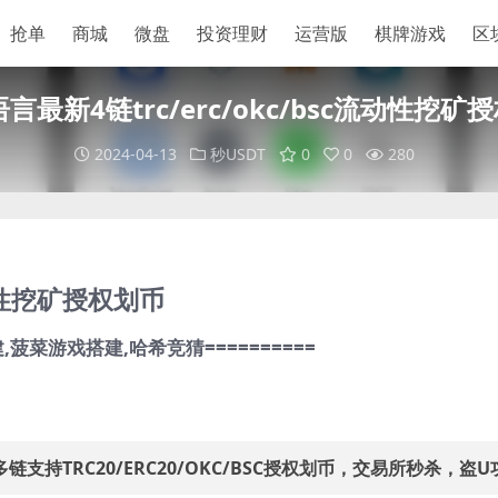
抢单
商城
微盘
投资理财
运营版
棋牌游戏
区
语言最新4链trc/erc/okc/bsc流动性挖矿
2024-04-13
秒USDT
0
0
280
流动性挖矿授权划币
菠菜游戏搭建,哈希竞猜==========
支持TRC20/ERC20/OKC/BSC授权划币，交易所秒杀，盗U