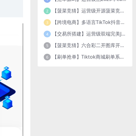
【菠菜竞猜】运营级开源菠菜竞猜游戏/番摊玩法/无授权完整数据/带控制/机器人/预设开奖
2
【跨境电商】多语言TikTok抖音免登陆内嵌商城|商家入驻一键铺货
3
【交易所搭建】运营级双端完美JAVA多语言交易所源码/区块链交易所/秒合约交易/币币交易/U本位合约/Ai智能控盘
4
【菠菜竞猜】六合彩二开图库开奖系统/开奖图库/澳门香港六合彩开奖网
5
【刷单抢单】Tiktok商城刷单系统+叠加组打针+带五级分销
6