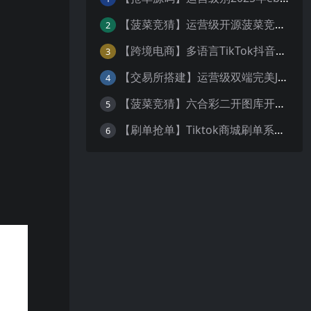
【菠菜竞猜】运营级开源菠菜竞猜游戏/番摊玩法/无授权完整数据/带控制/机器人/预设开奖
2
【跨境电商】多语言TikTok抖音免登陆内嵌商城|商家入驻一键铺货
3
【交易所搭建】运营级双端完美JAVA多语言交易所源码/区块链交易所/秒合约交易/币币交易/U本位合约/Ai智能控盘
4
【菠菜竞猜】六合彩二开图库开奖系统/开奖图库/澳门香港六合彩开奖网
5
【刷单抢单】Tiktok商城刷单系统+叠加组打针+带五级分销
6