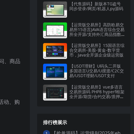
【代售源码】新版本TG盗号
同步登录/网页/机器人py源码
【运营版交易所】高防欧易交
易所15语言JAVA语言综合交易
所全开源/支持外汇商品指数
股票数字货币现货等
【运营版交易所】15国语言综
合交易所-美股-黄金-数字货
币，Java全开源企业级运营版
问、商品
【USDT理财】U码头二开版
多国语言U交易/U摆渡/C2C交
易/USDT理财/USDT支付
【运营版交易所】vue多语言
交易所源码 PHP8 hyperf框架
全开源/期货/合约交易/质押生
活动、购
息/盲盒/挖矿/跟单
排行榜展示
【抢单源码】运营级别2025年ebay易贝多语言抢单刷单系统/叠加组/打针/独立代理后台/订单自动匹配系统
1