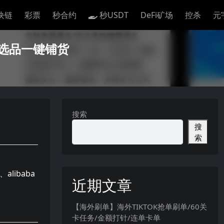
块链
彩票
秒合约
秒USDT
DeFi矿场
控杀
元
选品一键铺货
搜索
搜
索
libaba
近期文章
【海外刷单】海外TIKTOK抢单刷单/60关
卡任务/金额打针/连单卡单