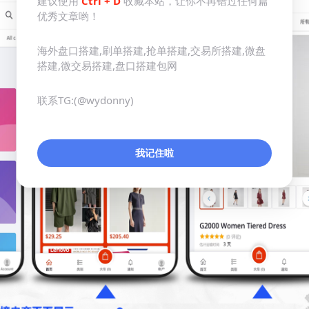
建议使用
Ctrl + D
收藏本站，让你不再错过任何篇
优秀文章哟！
海外盘口搭建,刷单搭建,抢单搭建,交易所搭建,微盘
搭建,微交易搭建,盘口搭建包网
联系TG:(@wydonny)
我记住啦