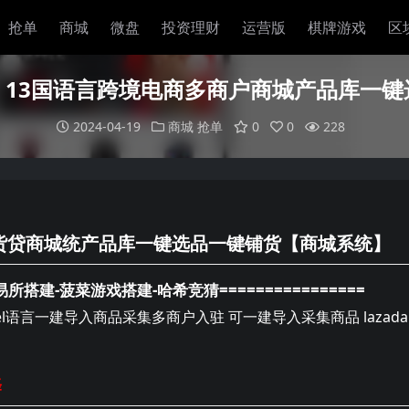
抢单
商城
微盘
投资理财
运营版
棋牌游戏
区
】13国语言跨境电商多商户商城产品库一键
2024-04-19
商城
抢单
0
0
228
户货贷商城统产品库一键选品一键铺货【商城系统】
易所搭建-菠菜游戏搭建-哈希竞猜================
言一建导入商品采集多商户入驻 可一建导入采集商品 lazada、a
择