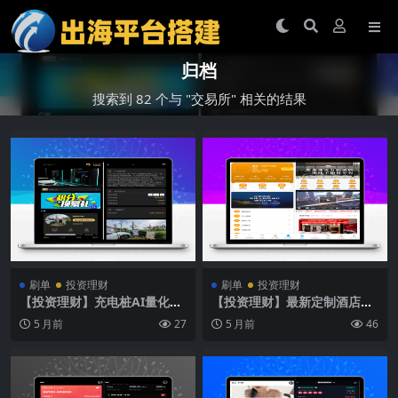
归档
搜索到 82 个与 "交易所" 相关的结果
刷单
投资理财
刷单
投资理财
【投资理财】充电桩AI量化投
【投资理财】最新定制酒店源
资理财源码/前端uniapp纯源
码理财投资酒店投资
5 月前
27
5 月前
46
码+后端PHP