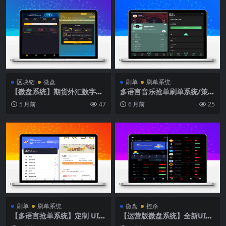
区块链
微盘
刷单
刷单系统
【微盘系统】期货外汇数字货
多语言音乐抢单刷单系统/策略
币MT4微盘全功能版
定制/任务分配
5 月前
47
6 月前
25
刷单
刷单系统
微盘
控杀
【多语言抢单系统】定制 UI多
【运营版微盘系统】全新UI多
语言海外刷单/商城抢单系统/
种语言微盘系统/出海版理财系