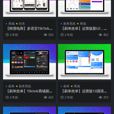
商城
控杀
刷单系统
商城
【跨境电商】多语言TikTok抖
【刷单抢单】运营版新UI，7
音免登陆内嵌商城|商家入驻
国语言商城刷单系统
2 年前
533
2 年前
402
一键铺货
刷单
刷单系统
刷单
商城
【刷单抢单】Tiktok商城刷单
【刷单抢单】运营版13国语言
系统+叠加组打针+带五级分销
刷单系统+叠加组打针+带五级
2 年前
433
2 年前
253
分销