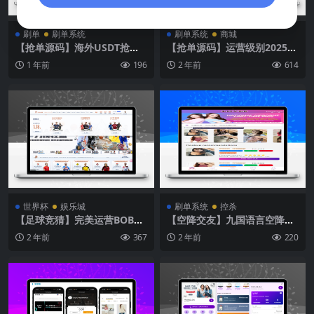
刷单
刷单系统
刷单系统
商城
【抢单源码】海外USDT抢单
【抢单源码】运营级别2025年
系统带打针功能刷单投资理财
ebay易贝多语言抢单刷单系
1 年前
196
2 年前
614
源码
统/叠加组/打针/独立代理后
台/订单自动匹配系统
世界杯
娱乐城
刷单系统
控杀
【足球竞猜】完美运营BOB体
【空降交友】九国语言空降交
育综合娱乐城搭建项目
友+看视频刷单系统打针+叠加
2 年前
367
2 年前
220
模式