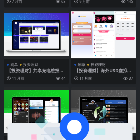
7 月前
63
9 月前
145
订单自动匹配系统/叠加组/打
统/外汇投资理财/虚拟币USD
针福利单/海外源码
T充值
刷单
投资理财
刷单
投资理财
【投资理财】共享充电桩投资
【投资理财】海外USD虚拟币
理财源码/海外投资理财源码/
产品共享投资理财系统源码
11 月前
44
11 月前
37
前端html+后端PHP