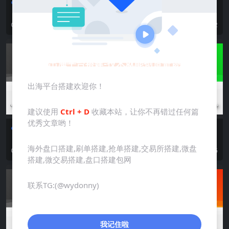
刷单系统
投资理财
刷单
投资理财
【音乐刷单】运营版海外多语
【投资理财】JKBX海外音乐抢
言音乐刷单抢单源码去后门版/
单源码/前端vue编译后+后端P
11 月前
246
11 月前
142
连单卡单/叠加组规则/打针
HP
出海平台搭建-技术就能创造奇迹
出海平台搭建欢迎你！
建议使用
Ctrl + D
收藏本站，让你不再错过任何篇
优秀文章哟！
控杀
理财产品
刷单系统
抢单
【理财产品】海外共享投资理
【刷单系统】二开版海外抢单
财系统/多语言投资理财源码
刷单系统/用户风险值/叠加组/
海外盘口搭建,刷单搭建,抢单搭建,交易所搭建,微盘
11 月前
17
1 年前
76
打针/运营版
搭建,微交易搭建,盘口搭建包网
联系TG:(@wydonny)
我记住啦