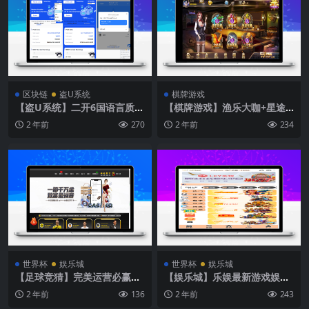
区块链
盗U系统
棋牌游戏
【盗U系统】二开6国语言质押
【棋牌游戏】渔乐大咖+星途
挖矿erc/trc双链授权盗U系统
电玩
2 年前
270
2 年前
234
世界杯
娱乐城
世界杯
娱乐城
【足球竞猜】完美运营必赢亚
【娱乐城】乐娱最新游戏娱乐
洲综合娱乐C系统乐娱游戏
城/乐娱游戏程序源码/精美UI
2 年前
136
2 年前
243
模板