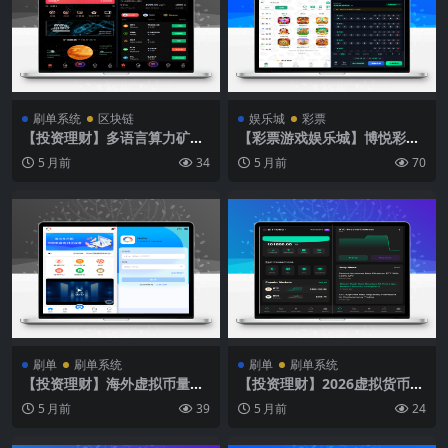
刷单系统
区块链
娱乐城
彩票
【投资理财】多语言算力矿机
【彩票游戏娱乐城】博悦彩票
源码/im即时通讯/FIL线性释
娱乐城搭建/全开源版本
5 月前
34
5 月前
70
放
刷单
刷单系统
刷单
刷单系统
【投资理财】海外虚拟币量化
【投资理财】2026虚拟货币微
交易系统/多语言量化/USDT
交易投资理财源码
5 月前
39
5 月前
24
自动充值