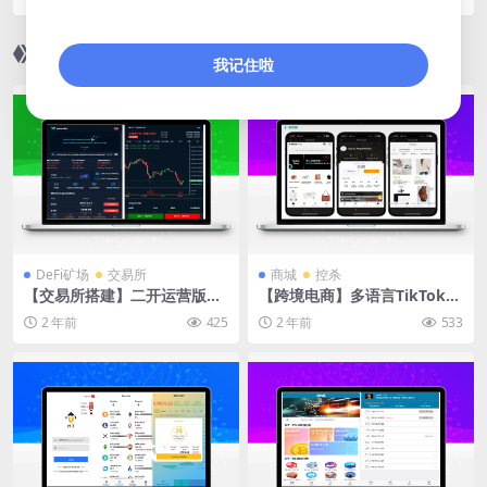
台/带K线浮动
相关文章
我记住啦
DeFi矿场
交易所
商城
控杀
【交易所搭建】二开运营版多
【跨境电商】多语言TikTok抖
语言交易所/币币秒合约/锁仓
音免登陆内嵌商城|商家入驻
2 年前
425
2 年前
533
质押/IEO认购/完整机器人
一键铺货