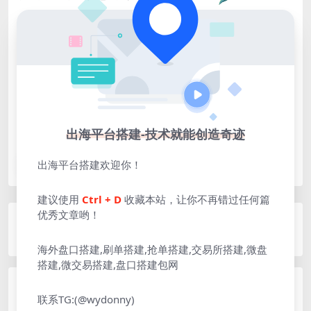
声明：本站所有文章，如无特殊说明或标注，均为本站原
创发布。任何个人或组织，在未征得本站同意时，禁止复
制、盗用、采集、发布本站内容到任何网站、书籍等各类媒
体平台。如若本站内容侵犯了原著者的合法权益，可联系我
们进行处理。
出海平台搭建-技术就能创造奇迹
彩票
微盘
控杀
股票
出海平台搭建
出海平台搭建欢迎你！
分享
收藏
点赞(
0
)
建议使用
Ctrl + D
收藏本站，让你不再错过任何篇
优秀文章哟！
上一篇
「菠菜游戏」巴西运营海外老虎机电子游戏/pc+h5
海外盘口搭建,刷单搭建,抢单搭建,交易所搭建,微盘
前端vue编译后
搭建,微交易搭建,盘口搭建包网
下一篇
联系TG:(@wydonny)
「DeF矿场」海外挖矿理财投资源码/机器人挖矿平