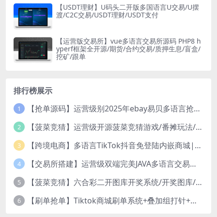
【USDT理财】U码头二开版多国语言U交易/U摆
渡/C2C交易/USDT理财/USDT支付
【运营版交易所】vue多语言交易所源码 PHP8 h
yperf框架全开源/期货/合约交易/质押生息/盲盒/
挖矿/跟单
排行榜展示
【抢单源码】运营级别2025年ebay易贝多语言抢单刷单系统/叠加组/打针/独立代理后台/订单自动匹配系统
1
【菠菜竞猜】运营级开源菠菜竞猜游戏/番摊玩法/无授权完整数据/带控制/机器人/预设开奖
2
【跨境电商】多语言TikTok抖音免登陆内嵌商城|商家入驻一键铺货
3
【交易所搭建】运营级双端完美JAVA多语言交易所源码/区块链交易所/秒合约交易/币币交易/U本位合约/Ai智能控盘
4
【菠菜竞猜】六合彩二开图库开奖系统/开奖图库/澳门香港六合彩开奖网
5
【刷单抢单】Tiktok商城刷单系统+叠加组打针+带五级分销
6