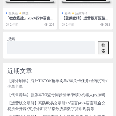
区块链
微盘
彩票
菠菜竞猜
「微盘搭建」2024四种语言微
【菠菜竞猜】运营级开源菠菜
盘仿交易所源码/K线正常秒合
竞猜游戏/番摊玩法/无授权完
2 年前
201
2 年前
583
约质押
整数据/带控制/机器人/预设开
奖
搜索
搜
索
近期文章
【海外刷单】海外TIKTOK抢单刷单/60关卡任务/金额打针/
连单卡单
【代售源码】新版本TG盗号同步登录/网页/机器人py源码
【运营版交易所】高防欧易交易所15语言JAVA语言综合交
易所全开源/支持外汇商品指数股票数字货币现货等