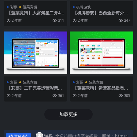
彩票
菠菜竞猜
棋牌游戏
【菠菜竞猜】大富聚星二开4
【棋牌游戏】巴西全新海外老
语言cp系统源码/纯越南语言s
虎机电子游戏
2 年前
311
2 年前
247
sc源码/新增加拿大28
彩票
菠菜竞猜
彩票
菠菜竞猜
【彩票】二开完美运营彩票竞
【菠菜竞猜】运营高品质番摊
猜/无授权完整数据
玩法彩票+第三方接口+系统彩
2 年前
361
2 年前
305
无限加彩
加载更多
欢迎访问出海平台搭建，网址：https://chuhaidj.xyz
游客
1 秒前
欢迎访问出海平台搭建，网址：https://chuhaidj.xyz
网站动态