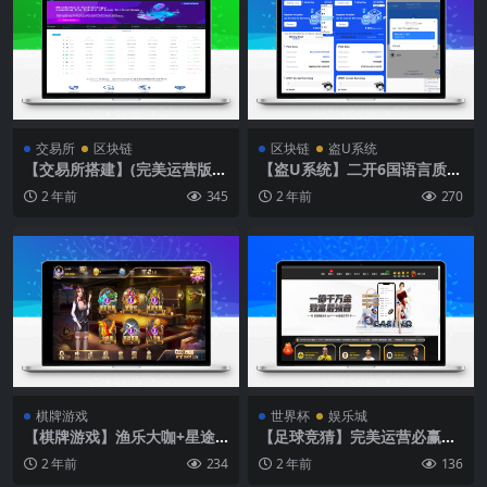
交易所
区块链
区块链
盗U系统
【交易所搭建】(完美运营版）
【盗U系统】二开6国语言质押
五国语言USDT交易所合约秒
挖矿erc/trc双链授权盗U系统
2 年前
345
2 年前
270
合约IEO认购带三端界面
棋牌游戏
世界杯
娱乐城
【棋牌游戏】渔乐大咖+星途
【足球竞猜】完美运营必赢亚
电玩
洲综合娱乐C系统乐娱游戏
2 年前
234
2 年前
136