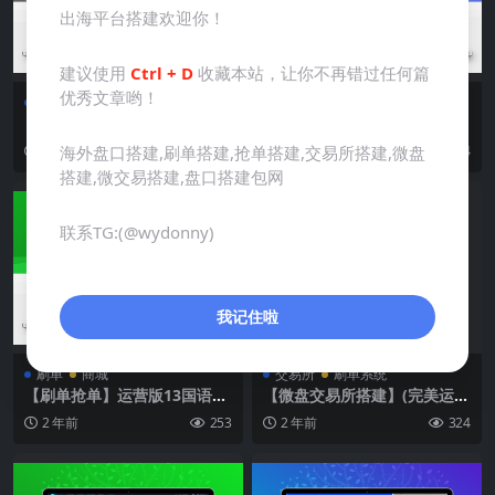
出海平台搭建欢迎你！
建议使用
Ctrl + D
收藏本站，让你不再错过任何篇
优秀文章哟！
刷单系统
商城
刷单
刷单系统
【刷单抢单】运营版新UI，7
【刷单抢单】Tiktok商城刷单
国语言商城刷单系统
系统+叠加组打针+带五级分销
海外盘口搭建,刷单搭建,抢单搭建,交易所搭建,微盘
2 年前
402
2 年前
434
搭建,微交易搭建,盘口搭建包网
联系TG:(@wydonny)
我记住啦
刷单
商城
交易所
刷单系统
【刷单抢单】运营版13国语言
【微盘交易所搭建】(完美运营
刷单系统+叠加组打针+带五级
版）2024全新二开九国语言微
2 年前
253
2 年前
324
分销
盘系统/秒合约优美UI界面在
线完美运营