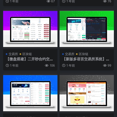
1 年前
67
1 年前
76
押/场控输赢/模拟账号
打针/运营版
交易所
区块链
交易所
区块链
【微盘搭建】二开秒合约交易
【新版多语言交易所系统】区
所源码前后端开源vue工程完
块链外汇交易+期权合约交易
1 年前
106
1 年前
99
美运营版
+机器人+币币交易