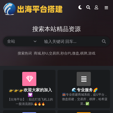
搜索本站精品资源
搜索热词
商城
秒U
交易所
秒合约
微盘
棋牌
游戏
🚁🚁🚁欢迎大家的加入
🌊专业服务🌈
💟
🌉专业搭建商城系统，盗U平台，
微盘搭建，交易所，棋牌，哈希菠
【出海平台】：励志打造飞机上的
菜...✅
一股清流团队🔥🔥🔥