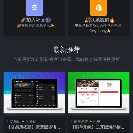
🚀加入社区🎆
🎉联系我们🔥
🎉获得最新资源资讯✨
❤️联系频道项目合作飞机咨询：
@wydonny🙏
最新推荐
当前最新发布更新的热门资源，我们将会持续保持更新
交易所
区块链
刷单系统
抢单
【交易所搭建】运营版多语言
【刷单系统】二开版海外抢单
交易所源码/虚拟币/借贷/质
刷单系统/用户风险值/叠加组/