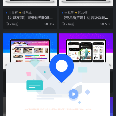
世界杯
娱乐城
交易所
区块链
【足球竞猜】完美运营BOB体
【交易所搭建】运营级双端完
育综合娱乐城搭建项目
美JAVA多语言交易所源码/区
2 年前
367
2 年前
502
块链交易所/秒合约交易/币币
交易/U本位合约/Ai智能控盘
刷单系统
控杀
商城
控杀
【空降交友】九国语言空降交
【跨境电商】多语言TikTok抖
友+看视频刷单系统打针+叠加
音免登陆内嵌商城|商家入驻
2 年前
220
2 年前
533
模式
一键铺货
出海平台搭建-技术就能创造奇迹