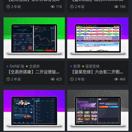
源码/多语言反波胆系统/红利
包/获取助记词/获取私钥/自动
2 年前
118
2 年前
196
宝代理
归集
DeFi矿场
交易所
彩票
菠菜竞猜
【交易所搭建】二开运营版多
【菠菜竞猜】六合彩二开图库
语言交易所/币币秒合约/锁仓
开奖系统/开奖图库/澳门香港
2 年前
425
2 年前
466
质押/IEO认购/完整机器人
六合彩开奖网