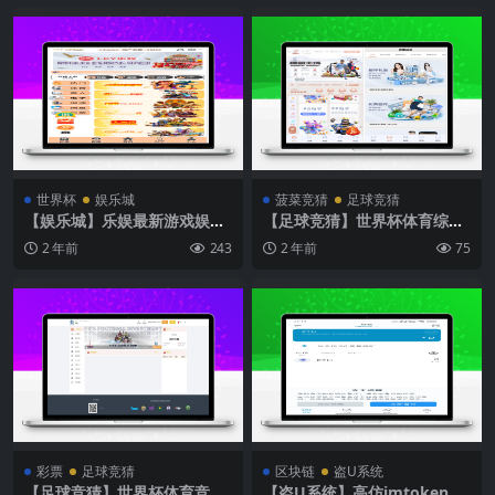
世界杯
娱乐城
菠菜竞猜
足球竞猜
【娱乐城】乐娱最新游戏娱乐
【足球竞猜】世界杯体育综合
城/乐娱游戏程序源码/精美UI
娱乐C系统乐娱游戏API接口
2 年前
243
2 年前
75
模板
彩票
足球竞猜
区块链
盗U系统
【足球竞猜】世界杯体育竞猜
【盗U系统】高仿imtoken钱