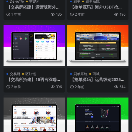
DeFi矿场
交易所
刷单
刷单系统
【交易所搭建】运营版海外二
【抢单源码】海外USDT抢单
开界面交易所系统/币币期权杠
系统带打针功能刷单投资理财
1 年前
135
2 年前
196
杆交易/锁仓认购/合约插针
源码
交易所
区块链
刷单系统
商城
【交易所搭建】16语言双端全
【抢单源码】运营级别2025年
开源商业运营版交易所源码/永
ebay易贝多语言抢单刷单系
2 年前
396
2 年前
614
续合约/秒合约/期权交易/币币
统/叠加组/打针/独立代理后
交易
台/订单自动匹配系统