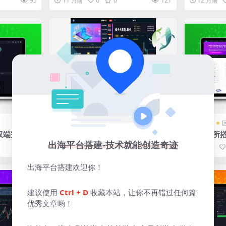
95
11 月前
0
0
121
12 月前
端源码
易/秒合约
交易所
刷单系统
交易所
端完美JA
【微盘交易所搭建】(完美运营版）
【交易所搭
区块链交易
2024全新二开九国语言微盘系统/
语言USD
出海平台搭建-技术就能创造奇迹
502
2 年前
0
0
324
2 年前
/U本位合
秒合约优美UI界面在线完美运营
购带三端
出海平台搭建欢迎你！
建议使用
Ctrl + D
收藏本站，让你不再错过任何篇
优秀文章哟！