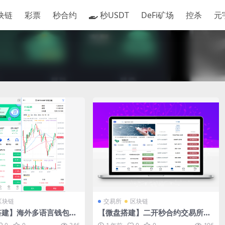
块链
彩票
秒合约
秒USDT
DeFi矿场
控杀
元
区块链
交易所
区块链
搭建】海外多语言钱包登
【微盘搭建】二开秒合约交易所源
p盗U交易所源码/币币交
码前后端开源vue工程完美运营版