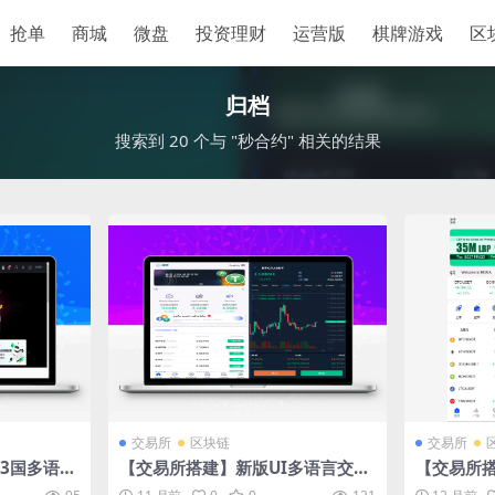
抢单
商城
微盘
投资理财
运营版
棋牌游戏
区
归档
搜索到 20 个与 "秒合约" 相关的结果
交易所
区块链
交易所
3国多语言
【交易所搭建】新版UI多语言交易
【交易所
币合约/新币
所/锁仓挖矿/币币秒合约交易所/双
入带dap