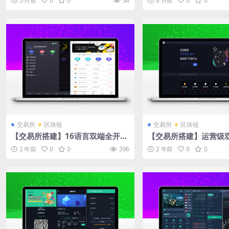
5 月前
0
0
34
8 月前
0
0
认购/平台币
交易所
区块链
交易所
区块链
【交易所搭建】16语言双端全开源
【交易所搭建】运营级双
商业运营版交易所源码/永续合约/
VA多语言交易所源码/
2 年前
0
0
396
2 年前
0
0
秒合约/期权交易/币币交易
所/秒合约交易/币币交易
约/Ai智能控盘