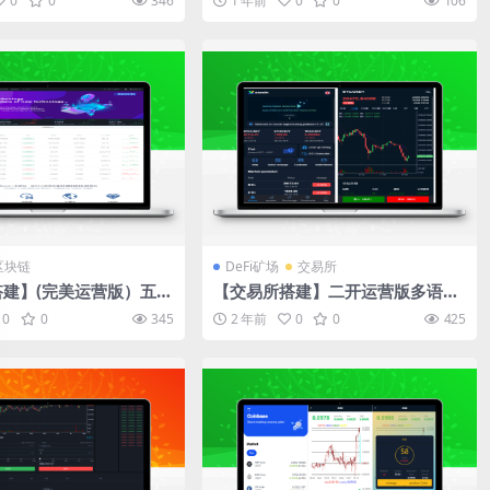
0
0
346
1 年前
0
0
106
/脚本齐全
区块链
DeFi矿场
交易所
建】(完美运营版）五国
【交易所搭建】二开运营版多语言
T交易所合约秒合约IEO认
交易所/币币秒合约/锁仓质押/IEO
0
0
345
2 年前
0
0
425
界面
认购/完整机器人