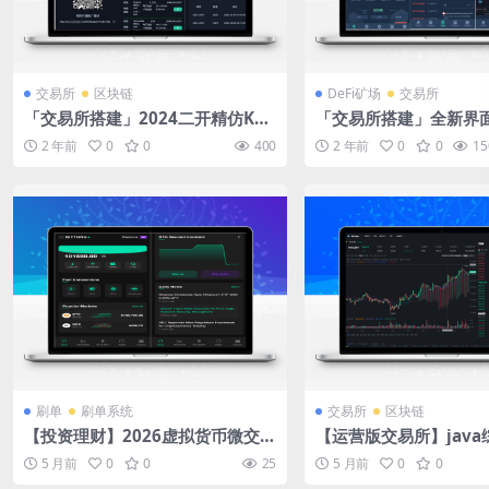
交易所
区块链
DeFi矿场
交易所
「交易所搭建」2024二开精仿Kuc
「交易所搭建」全新界
oin多语言交易所源码/矿机质押/币
言交易所系统/合约期权
2 年前
0
0
400
2 年前
0
0
15
币交易/法币交易/秒合约交易/带前
所/Defi借贷理财矿机
端vue源码
刷单
刷单系统
交易所
区块链
【投资理财】2026虚拟货币微交易
【运营版交易所】jav
投资理财源码
13国语言/全新精美UI
5 月前
0
0
25
5 月前
0
0
统运营级/功能齐全