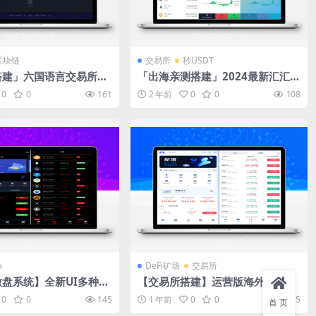
区块链
交易所
秒USDT
搭建」六国语言交易所系
「出海亲测搭建」2024最新汇汇通
权秒合约交易所/矿机新
微盘/dapp交易所搭建盗u加秒合
0
0
161
2 年前
0
0
108
约
杀
DeFi矿场
交易所
盘系统】全新UI多种语
【交易所搭建】运营版海外二开界
/出海版理财系统/外汇
面交易所系统/币币期权杠杆交易/
0
0
145
1 年前
0
0
135
首页
虚拟币USDT充值
锁仓认购/合约插针