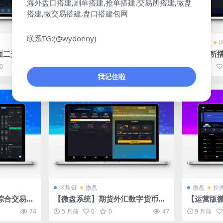
海外盘口搭建,刷单搭建,抢单搭建,交易所搭建,微盘
搭建,微交易搭建,盘口搭建包网
联系TG:(@wydonny)
区块链
微盘
交易所
面二开多语
「微盘搭建」2024四种语言微盘仿
「交易所
秒合约交易
交易所源码/K线正常秒合约质押
统/合约期
0
5000
2 年前
0
0
201
2 年前
新币申购
币申购
我记住啦
区块链
微盘
微盘
控
a综合交易所
【微盘系统】期货外汇数字货币M
【运营版微
/自带客服系
T4微盘全功能版
言微盘系统
74
5 月前
0
0
47
9 月前
投资理财/