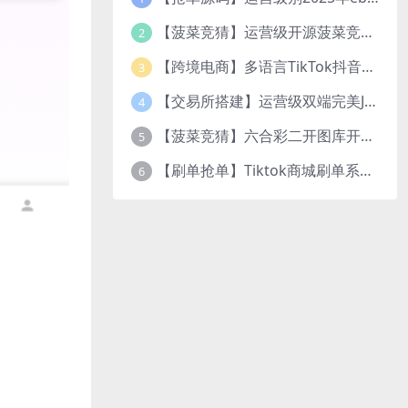
【菠菜竞猜】运营级开源菠菜竞猜游戏/番摊玩法/无授权完整数据/带控制/机器人/预设开奖
2
【跨境电商】多语言TikTok抖音免登陆内嵌商城|商家入驻一键铺货
3
【交易所搭建】运营级双端完美JAVA多语言交易所源码/区块链交易所/秒合约交易/币币交易/U本位合约/Ai智能控盘
4
【菠菜竞猜】六合彩二开图库开奖系统/开奖图库/澳门香港六合彩开奖网
5
【刷单抢单】Tiktok商城刷单系统+叠加组打针+带五级分销
6