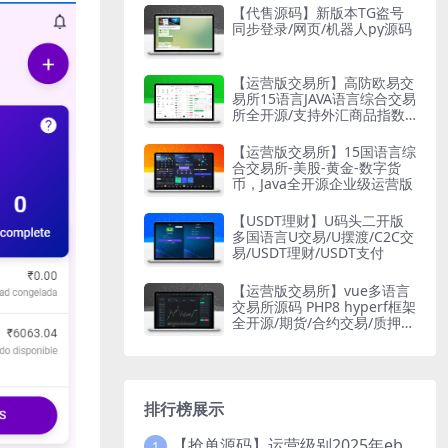
【代售源码】新版本TG盗号
同步登录/网页/机器人py源码
【运营版交易所】高防欧易交
易所15语言JAVA语言综合交易
所全开源/支持外汇商品指数
股票数字货币现货等
【运营版交易所】15国语言综
合交易所-美股-黄金-数字货
币，Java全开源企业级运营版
【USDT理财】U码头二开版
多国语言U交易/U摆渡/C2C交
易/USDT理财/USDT支付
【运营版交易所】vue多语言
交易所源码 PHP8 hyperf框架
全开源/期货/合约交易/质押生
息/盲盒/挖矿/跟单
排行榜展示
【抢单源码】运营级别2025年ebay易贝多语言抢单刷单系统/叠加组/打针/独立代理后台/订单自动匹配系统
1