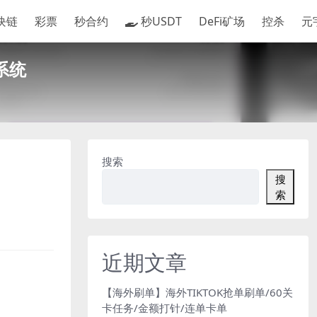
块链
彩票
秒合约
秒USDT
DeFi矿场
控杀
元
系统
搜索
搜
索
近期文章
【海外刷单】海外TIKTOK抢单刷单/60关
卡任务/金额打针/连单卡单