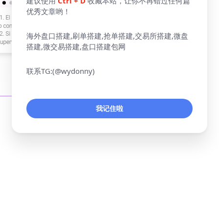
建议使用
Ctrl + D
收藏本站，让你不再错过任何篇
优秀文章哟！
海外盘口搭建,刷单搭建,抢单搭建,交易所搭建,微盘
搭建,微交易搭建,盘口搭建包网
联系TG:(@wydonny)
我记住啦