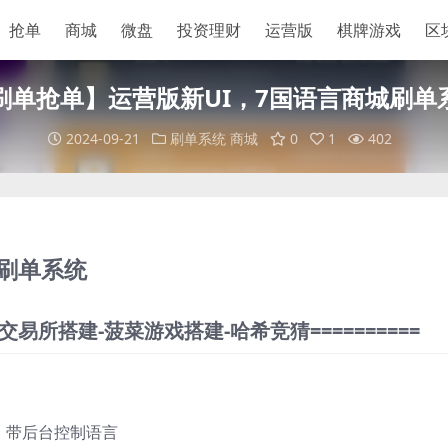
抢单
商城
微盘
投资理财
运营版
棋牌游戏
区
刷单抢单】运营版新UI，7国语言商城刷单
2024-09-21
刷单系统
商城
0
1
402
城刷单系统
交易所搭建-菠菜游戏搭建-哈希竞猜==========
， 带后台控制语言