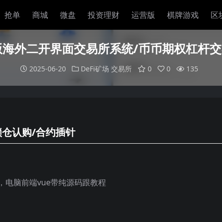
抢单
商城
微盘
投资理财
运营版
棋牌游戏
区
海外二开界面交易所系统/币币期权杠杆交
2025-06-20
DeFi矿场
交易所
0
0
135
锁仓认购/合约插针
，电脑前端vue带纯源码跟教程