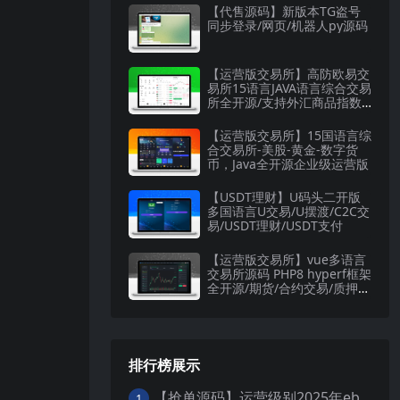
【代售源码】新版本TG盗号
同步登录/网页/机器人py源码
【运营版交易所】高防欧易交
易所15语言JAVA语言综合交易
所全开源/支持外汇商品指数
股票数字货币现货等
【运营版交易所】15国语言综
合交易所-美股-黄金-数字货
币，Java全开源企业级运营版
【USDT理财】U码头二开版
多国语言U交易/U摆渡/C2C交
易/USDT理财/USDT支付
【运营版交易所】vue多语言
交易所源码 PHP8 hyperf框架
全开源/期货/合约交易/质押生
息/盲盒/挖矿/跟单
排行榜展示
【抢单源码】运营级别2025年ebay易贝多语言抢单刷单系统/叠加组/打针/独立代理后台/订单自动匹配系统
1