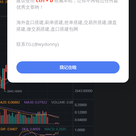
建议使用
Ctrl + D
收藏本站，让你不再错过任何篇
优秀文章哟！
海外盘口搭建,刷单搭建,抢单搭建,交易所搭建,微盘
搭建,微交易搭建,盘口搭建包网
联系TG:(@wydonny)
我记住啦