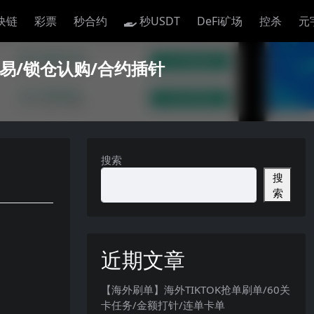
块链
彩票
秒合约
秒USDT
DeFi矿场
控杀
元
易/锁仓认购/合约插针
搜索
搜
索
近期文章
【海外刷单】海外TIKTOK抢单刷单/60关
卡任务/金额打针/连单卡单