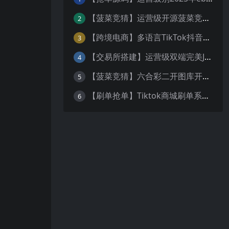
【菠菜竞猜】运营级开源菠菜竞猜游戏/番摊玩法/无授权完整数据/带控制/机器人/预设开奖
2
【跨境电商】多语言TikTok抖音免登陆内嵌商城|商家入驻一键铺货
3
【交易所搭建】运营级双端完美JAVA多语言交易所源码/区块链交易所/秒合约交易/币币交易/U本位合约/Ai智能控盘
4
【菠菜竞猜】六合彩二开图库开奖系统/开奖图库/澳门香港六合彩开奖网
5
【刷单抢单】Tiktok商城刷单系统+叠加组打针+带五级分销
6