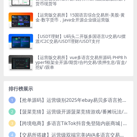
货币现货等
【运营版交易所】15国语言综合交易所-美股-黄
金-数字货币，Java全开源企业级运营版
【USDT理财】U码头二开版多国语言U交易/U摆
渡/C2C交易/USDT理财/USDT支付
【运营版交易所】vue多语言交易所源码 PHP8 h
yperf框架全开源/期货/合约交易/质押生息/盲盒/
挖矿/跟单
排行榜展示
【抢单源码】运营级别2025年ebay易贝多语言抢单刷单系统/叠加组/打针/独立代理后台/订单自动匹配系统
1
【菠菜竞猜】运营级开源菠菜竞猜游戏/番摊玩法/无授权完整数据/带控制/机器人/预设开奖
2
【跨境电商】多语言TikTok抖音免登陆内嵌商城|商家入驻一键铺货
3
【交易所搭建】运营级双端完美JAVA多语言交易所源码/区块链交易所/秒合约交易/币币交易/U本位合约/Ai智能控盘
4