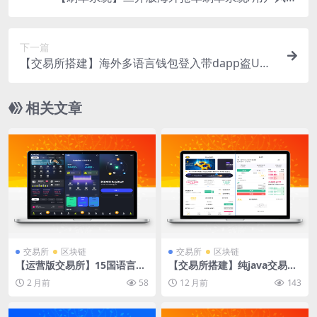
值/叠加组/打针/运营版
下一篇
【交易所搭建】海外多语言钱包登入带dapp盗U交
易所源码/币币交易/秒合约/脚本齐全
相关文章
交易所
区块链
交易所
区块链
【运营版交易所】15国语言综
【交易所搭建】纯java交易所
合交易所-美股-黄金-数字货
源码/币币交易/永续合约/带O
2 月前
58
12 月前
143
币，Java全开源企业级运营版
TC交易