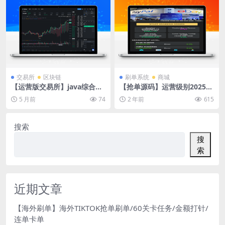
交易所
区块链
刷单系统
商城
【运营版交易所】java综合交
【抢单源码】运营级别2025年
易所13国语言/全新精美UI/自
ebay易贝多语言抢单刷单系
5 月前
74
2 年前
615
带客服系统运营级/功能齐全
统/叠加组/打针/独立代理后
台/订单自动匹配系统
搜索
搜
索
近期文章
【海外刷单】海外TIKTOK抢单刷单/60关卡任务/金额打针/
连单卡单