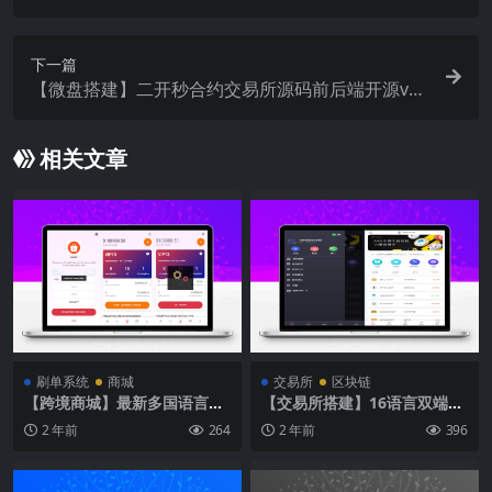
币期权杠杆交易/锁仓认购/合约插针
下一篇
【微盘搭建】二开秒合约交易所源码前后端开源vu
e工程完美运营版
相关文章
刷单系统
商城
交易所
区块链
【跨境商城】最新多国语言刷
【交易所搭建】16语言双端全
单系统+USDT投资理财商城返
开源商业运营版交易所源码/永
2 年前
264
2 年前
396
利派单+带五级分销
续合约/秒合约/期权交易/币币
交易