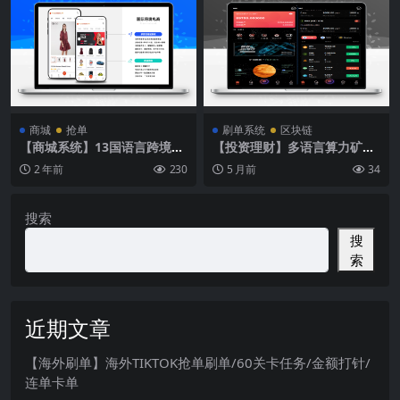
商城
抢单
刷单系统
区块链
【商城系统】13国语言跨境电
【投资理财】多语言算力矿机
商多商户商城产品库一键选品
源码/im即时通讯/FIL线性释
2 年前
230
5 月前
34
一键铺货
放
搜索
搜
索
近期文章
【海外刷单】海外TIKTOK抢单刷单/60关卡任务/金额打针/
连单卡单