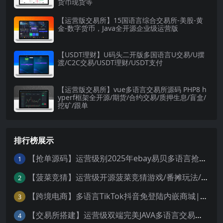
货币现货等
【运营版交易所】15国语言综合交易所-美股-黄
金-数字货币，Java全开源企业级运营版
【USDT理财】U码头二开版多国语言U交易/U摆
渡/C2C交易/USDT理财/USDT支付
【运营版交易所】vue多语言交易所源码 PHP8 h
yperf框架全开源/期货/合约交易/质押生息/盲盒/
挖矿/跟单
排行榜展示
【抢单源码】运营级别2025年ebay易贝多语言抢单刷单系统/叠加组/打针/独立代理后台/订单自动匹配系统
1
【菠菜竞猜】运营级开源菠菜竞猜游戏/番摊玩法/无授权完整数据/带控制/机器人/预设开奖
2
【跨境电商】多语言TikTok抖音免登陆内嵌商城|商家入驻一键铺货
3
【交易所搭建】运营级双端完美JAVA多语言交易所源码/区块链交易所/秒合约交易/币币交易/U本位合约/Ai智能控盘
4