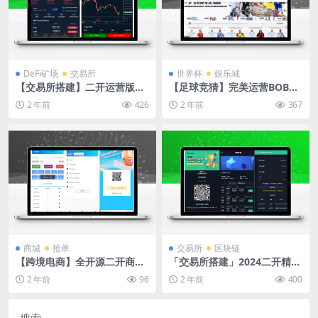
DeFi矿场
交易所
世界杯
娱乐城
【交易所搭建】二开运营版多
【足球竞猜】完美运营BOB体
语言交易所/币币秒合约/锁仓
育综合娱乐城搭建项目
2 年前
426
2 年前
367
质押/IEO认购/完整机器人
商城
抢单
交易所
区块链
【跨境电商】全开源二开商城
「交易所搭建」2024二开精仿
版印度红绿灯/英印双语带预设
Kucoin多语言交易所源码/矿
2 年前
96
2 年前
400
完美版
机质押/币币交易/法币交易/秒
合约交易/带前端vue源码
搜索