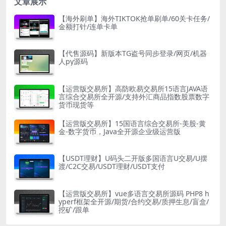
文章展示
【海外刷单】海外TIKTOK抢单刷单/60关卡任务/
金额打针/连单卡单
【代售源码】新版本TG盗号同步登录/网页/机器
人py源码
【运营版交易所】高防欧易交易所15语言JAVA语
言综合交易所全开源/支持外汇商品指数股票数字
货币现货等
【运营版交易所】15国语言综合交易所-美股-黄
金-数字货币，Java全开源企业级运营版
【USDT理财】U码头二开版多国语言U交易/U摆
渡/C2C交易/USDT理财/USDT支付
【运营版交易所】vue多语言交易所源码 PHP8 h
yperf框架全开源/期货/合约交易/质押生息/盲盒/
挖矿/跟单