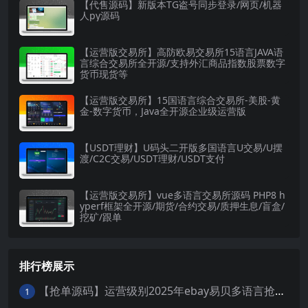
【代售源码】新版本TG盗号同步登录/网页/机器
人py源码
【运营版交易所】高防欧易交易所15语言JAVA语
言综合交易所全开源/支持外汇商品指数股票数字
货币现货等
【运营版交易所】15国语言综合交易所-美股-黄
金-数字货币，Java全开源企业级运营版
【USDT理财】U码头二开版多国语言U交易/U摆
渡/C2C交易/USDT理财/USDT支付
【运营版交易所】vue多语言交易所源码 PHP8 h
yperf框架全开源/期货/合约交易/质押生息/盲盒/
挖矿/跟单
排行榜展示
【抢单源码】运营级别2025年ebay易贝多语言抢单刷单系统/叠加组/打针/独立代理后台/订单自动匹配系统
1