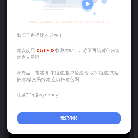
出海平台搭建-技术就能创造奇迹
出海平台搭建欢迎你！
建议使用
Ctrl + D
收藏本站，让你不再错过任何篇
优秀文章哟！
海外盘口搭建,刷单搭建,抢单搭建,交易所搭建,微盘
搭建,微交易搭建,盘口搭建包网
联系TG:(@wydonny)
我记住啦