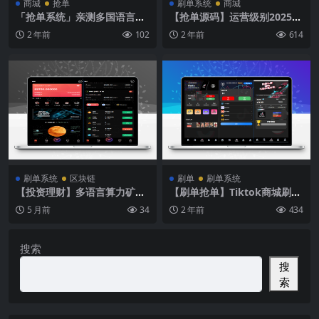
商城
抢单
刷单系统
商城
「抢单系统」亲测多国语言拼
【抢单源码】运营级别2025年
单抢单系统源码V8 V12商城
ebay易贝多语言抢单刷单系
2 年前
102
2 年前
614
统/叠加组/打针/独立代理后
台/订单自动匹配系统
刷单系统
区块链
刷单
刷单系统
【投资理财】多语言算力矿机
【刷单抢单】Tiktok商城刷单
源码/im即时通讯/FIL线性释
系统+叠加组打针+带五级分销
5 月前
34
2 年前
434
放
搜索
搜
索